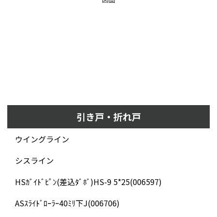
引き戸・折れ戸
ウイングライン
シスライン
HSｶﾞｲﾄﾞﾋﾟﾝ(差込ﾀﾞﾎﾞ)HS-9 5*25(006597)
ASｽﾗｲﾄﾞﾛｰﾗｰ40ﾐﾘ下J(006706)