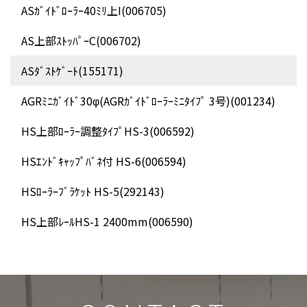
ASｶﾞｲﾄﾞﾛｰﾗｰ40ﾐﾘ上I(006705)
AS上部ｽﾄｯﾊﾟｰC(006702)
ASﾀﾞｽﾄｹﾞｰﾄ(155171)
AGRﾐﾆｶﾞｲﾄﾞ30φ(AGRｶﾞｲﾄﾞﾛｰﾗｰﾐﾆﾀｲﾌﾟ 3号)(001234)
HS上部ﾛｰﾗｰ調整ﾀｲﾌﾟHS-3(006592)
HSｴﾝﾄﾞｷｬｯﾌﾟﾊﾞﾈ付 HS-6(006594)
HSﾛｰﾗｰﾌﾞﾗｹｯﾄ HS-5(292143)
HS上部ﾚｰﾙHS-1 2400mm(006590)