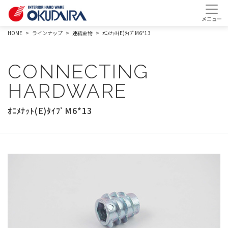
HOME
ラインナップ
連結金物
ｵﾆﾒﾅｯﾄ(E)ﾀｲﾌﾟM6*13
CONNECTING
HARDWARE
ｵﾆﾒﾅｯﾄ(E)ﾀｲﾌﾟM6*13