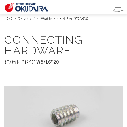
HOME
ラインナップ
連結金物
ｵﾆﾒﾅｯﾄ(P)ﾀｲﾌﾟW5/16*20
CONNECTING
HARDWARE
ｵﾆﾒﾅｯﾄ(P)ﾀｲﾌﾟW5/16*20