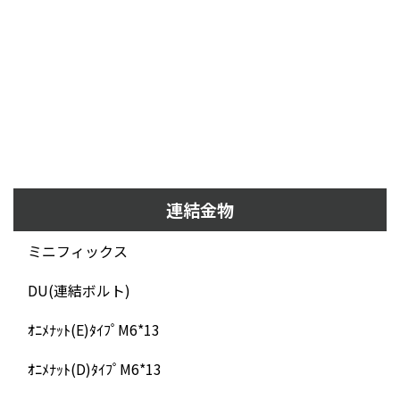
連結金物
ミニフィックス
DU(連結ボルト)
ｵﾆﾒﾅｯﾄ(E)ﾀｲﾌﾟM6*13
ｵﾆﾒﾅｯﾄ(D)ﾀｲﾌﾟM6*13