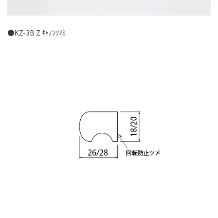
●KZ-3B Z ｷｬﾉﾝﾂﾏﾐ